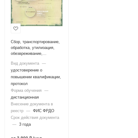
Сбор, транспортирование,
обработка, утилизация,
обезвреживание,
размещение отходов I-IV
Вид документа
—
классов опасности
удостоверение о
повышении квалификации,
протокол
Форма обучения
—
дистанционная
Внесение документа в
реестр
—
ФИС ФРДО
Срок действия документа
—
3 года