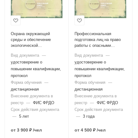
Охрана окружающей
Профессиональная
среды и обеспечение
подготовка лиц на право
экологической
работы с опасными
безопасности
отходами I-IV класса
Вид документа
—
Вид документа
—
руководителями и
опасности
удостоверение о
удостоверение о
специалистами
общехозяйственных
повышении квалификации,
повышении квалификации,
систем управления
протокол
протокол
Форма обучения
—
Форма обучения
—
дистанционная
дистанционная
Внесение документа в
Внесение документа в
реестр
—
ФИС ФРДО
реестр
—
ФИС ФРДО
Срок действия документа
Срок действия документа
—
5 лет
—
3 года
от
3 900 ₽
/чел
от
4 500 ₽
/чел