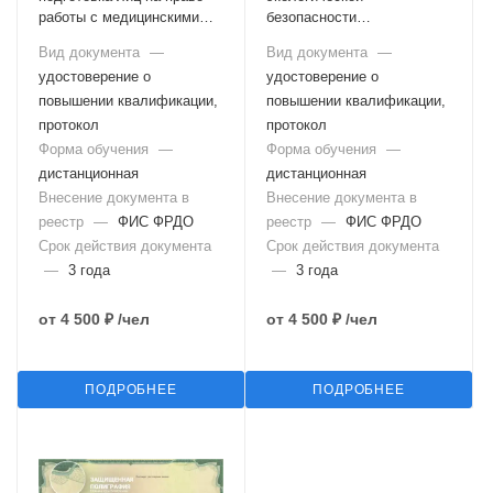
работы с медицинскими
безопасности
отходами
руководителями и
Вид документа
—
Вид документа
—
специалистами
удостоверение о
удостоверение о
экологических служб и
повышении квалификации,
систем экологического
повышении квалификации,
контроля
протокол
протокол
Форма обучения
—
Форма обучения
—
дистанционная
дистанционная
Внесение документа в
Внесение документа в
реестр
—
ФИС ФРДО
реестр
—
ФИС ФРДО
Срок действия документа
Срок действия документа
—
3 года
—
3 года
от
4 500 ₽
/чел
от
4 500 ₽
/чел
ПОДРОБНЕЕ
ПОДРОБНЕЕ