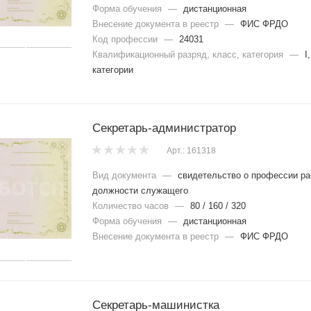
Форма обучения
—
дистанционная
Внесение документа в реестр
—
ФИС ФРДО
Код профессии
—
24031
Квалификационный разряд, класс, категория
—
I,
категории
Секретарь-администратор
Арт.: 161318
Вид документа
—
свидетельство о профессии ра
должности служащего
Количество часов
—
80 / 160 / 320
Форма обучения
—
дистанционная
Внесение документа в реестр
—
ФИС ФРДО
Секретарь-машинистка