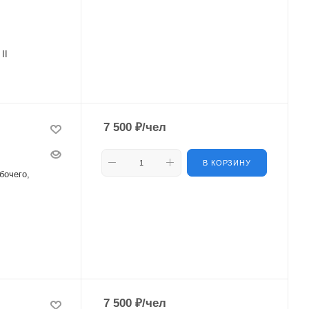
 II
7 500
₽
/чел
В КОРЗИНУ
бочего,
7 500
₽
/чел