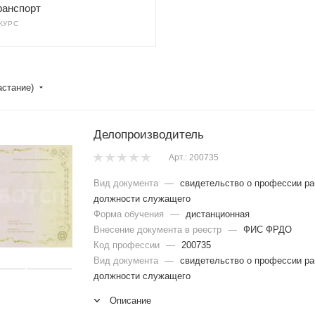
ранспорт
 КУРС
астание)
Делопроизводитель
Арт.: 200735
Вид документа
—
свидетельство о профессии ра
должности служащего
Форма обучения
—
дистанционная
Внесение документа в реестр
—
ФИС ФРДО
Код профессии
—
200735
Вид документа
—
свидетельство о профессии ра
должности служащего
Описание