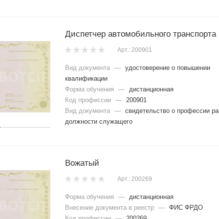
Диспетчер автомобильного транспорта
Арт.: 200901
Вид документа
—
удостоверение о повышении
квалификации
Форма обучения
—
дистанционная
Код профессии
—
200901
Вид документа
—
свидетельство о профессии ра
должности служащего
Вожатый
Арт.: 200269
Форма обучения
—
дистанционная
Внесение документа в реестр
—
ФИС ФРДО
Код профессии
—
200269