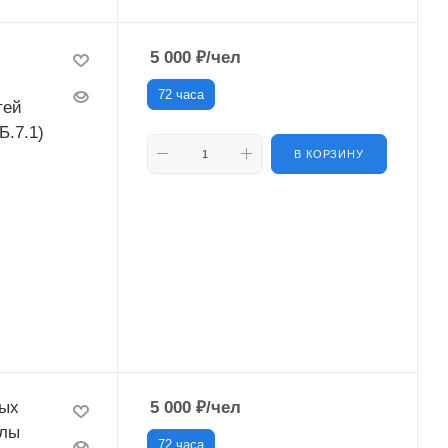
5 000
₽
/чел
72 часа
тей
Б.7.1)
В КОРЗИНУ
ных
5 000
₽
/чел
тлы
72 часа