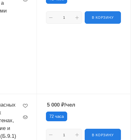
 а
ими
В КОРЗИНУ
пасных
5 000
₽
/чел
х
72 часа
тенах,
ие и
(Б.9.1)
В КОРЗИНУ