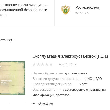
овышение квалификации по
Ростехнадзор
ромышленной безопасности
93 КУРСА
 КУРС
астание)
Эксплуатация электроустановок (Г.1.1)
Арт.: 155147
Форма обучения
—
дистанционная
Внесение документа в реестр
—
ФИС ФРДО
Срок действия документа
—
5 лет
Вид документа
—
удостоверение о повышении
квалификации, протокол
Описание