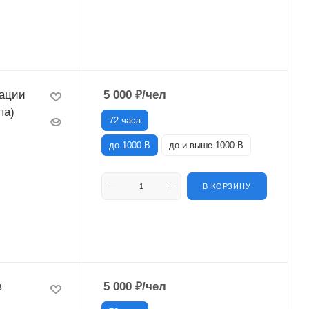
тации
5 000
₽
/чел
па)
72 часа
до 1000 В
до и выше 1000 В
В КОРЗИНУ
в
5 000
₽
/чел