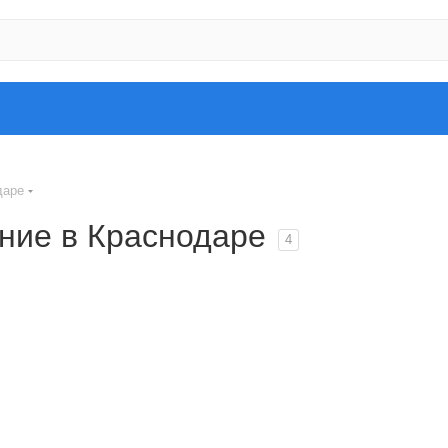
даре
ние в Краснодаре
4