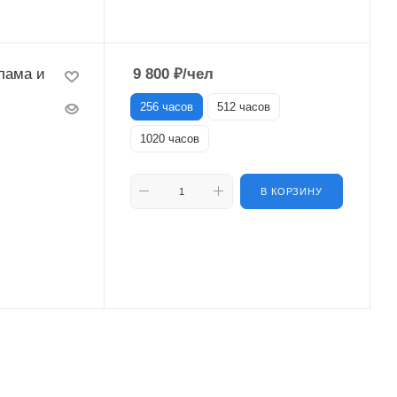
лама и
9 800
₽
/чел
256 часов
512 часов
1020 часов
В КОРЗИНУ