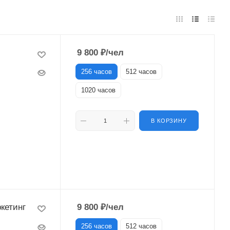
9 800
₽
/чел
256 часов
512 часов
1020 часов
В КОРЗИНУ
кетинг
9 800
₽
/чел
256 часов
512 часов