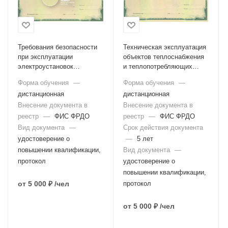
Требования безопасности
Техническая эксплуатация
при эксплуатации
объектов теплоснабжения
электроустановок
и теплопотребляющих
потребителей (V группа)
установок
Форма обучения
—
Форма обучения
—
дистанционная
дистанционная
Внесение документа в
Внесение документа в
реестр
—
ФИС ФРДО
реестр
—
ФИС ФРДО
Вид документа
—
Срок действия документа
удостоверение о
—
5 лет
повышении квалификации,
Вид документа
—
протокол
удостоверение о
повышении квалификации,
от
5 000 ₽
/чел
протокол
от
5 000 ₽
/чел