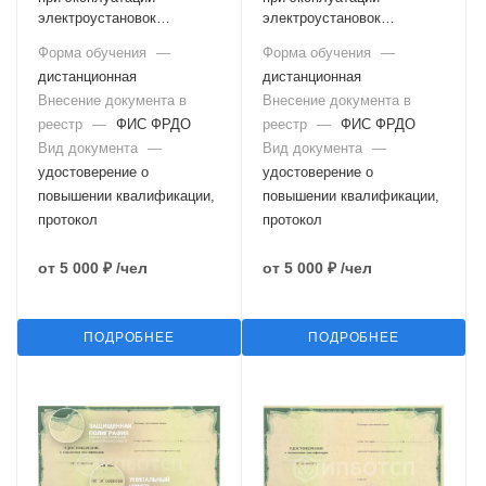
электроустановок
электроустановок
потребителей (IV группа)
потребителей (IV группа с
Форма обучения
—
Форма обучения
—
правом инспектирования)
дистанционная
дистанционная
Внесение документа в
Внесение документа в
реестр
—
ФИС ФРДО
реестр
—
ФИС ФРДО
Вид документа
—
Вид документа
—
удостоверение о
удостоверение о
повышении квалификации,
повышении квалификации,
протокол
протокол
от
5 000 ₽
/чел
от
5 000 ₽
/чел
ПОДРОБНЕЕ
ПОДРОБНЕЕ