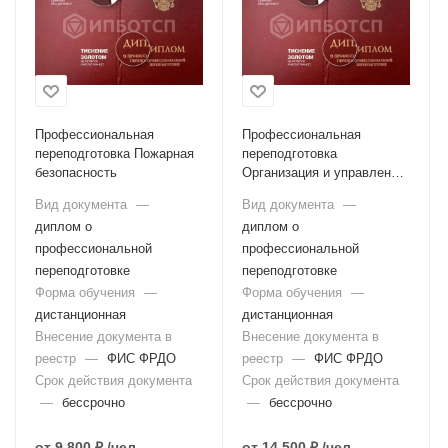
Профессиональная
Профессиональная
переподготовка Пожарная
переподготовка
безопасность
Организация и управление
пожарной профилактикой в
Вид документа
—
Вид документа
—
организациях
диплом о
диплом о
профессиональной
профессиональной
переподготовке
переподготовке
Форма обучения
—
Форма обучения
—
дистанционная
дистанционная
Внесение документа в
Внесение документа в
реестр
—
ФИС ФРДО
реестр
—
ФИС ФРДО
Срок действия документа
Срок действия документа
—
бессрочно
—
бессрочно
от
9 800 ₽
/чел
от
14 500 ₽
/чел