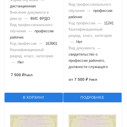
Вид профессионального
дистанционная
обучения
—
профессии
Внесение документа в
рабочих
реестр
—
ФИС ФРДО
Код профессии
—
11241
Вид профессионального
Квалификационный
обучения
—
профессии
разряд, класс, категория
рабочих
—
Нет
Код профессии
—
163901
Вид документа
—
Квалификационный
свидетельство о
разряд, класс, категория
профессии рабочего,
—
Нет
должности служащего
7 500
₽
/чел
от
7 500 ₽
/чел
В КОРЗИНУ
ПОДРОБНЕЕ