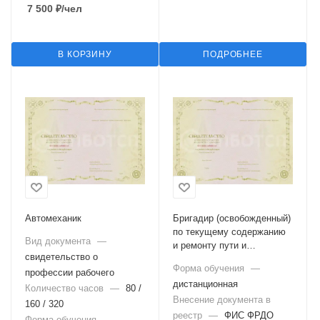
7 500
₽
/чел
В КОРЗИНУ
ПОДРОБНЕЕ
Автомеханик
Бригадир (освобожденный)
по текущему содержанию
Вид документа
—
и ремонту пути и
свидетельство о
искусственных сооружений
Форма обучения
—
профессии рабочего
дистанционная
Количество часов
—
80 /
Внесение документа в
160 / 320
реестр
—
ФИС ФРДО
Форма обучения
—