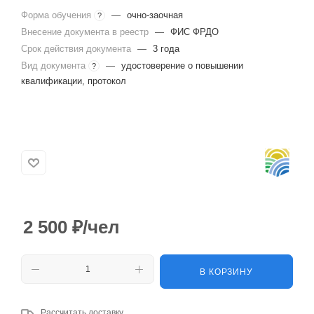
Форма обучения
—
очно-заочная
?
Внесение документа в реестр
—
ФИС ФРДО
Срок действия документа
—
3 года
Вид документа
—
удостоверение о повышении
?
квалификации, протокол
2 500
₽
/чел
В КОРЗИНУ
Рассчитать доставку