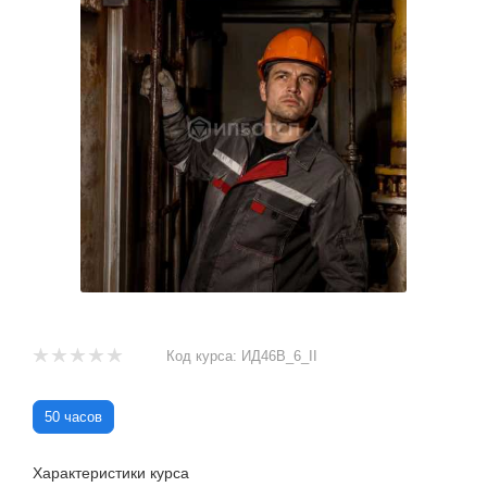
Код курса:
ИД46В_6_II
50 часов
Характеристики курса